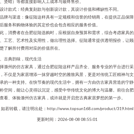
、烫蜡）等都直接影响人工成本与最终售价。
. 设计款式：经典复刻款与创新设计款，其设计价值和稀缺性不同。
. 品牌与渠道：像征陆这样具有一定规模和信誉的经销商，在提供正品保障
后服务和购物体验的其定价也会包含相应的服务价值。
此，消费者在合肥征陆选购时，应根据自身预算和需求，综合考虑家具的
、工艺、艺术性及实用性，做出理性选择。征陆通常提供透明报价，让顾
楚了解所付费用对应的价值所在。
、古典韵味，现代生活
择滁州的仿古家具，通过合肥征陆这样产品齐全、服务专业的平台进行采
，不仅是为家居增添一抹穿越时空的雅致风景，更是对传统工匠精神与文
承的一种支持。在快节奏的现代生活中，拥有一方由仿古家具营造的宁静
朴空间，能让心灵得以沉淀，感受中华传统文化的博大与温馨。前往合肥
查看、体验滁州仿古家具，或许就是开启您古典家居梦想的第一步。
如若转载，请注明出处：http://www.topsun168.com/product/319.html
更新时间：2026-08-08 08:55:01