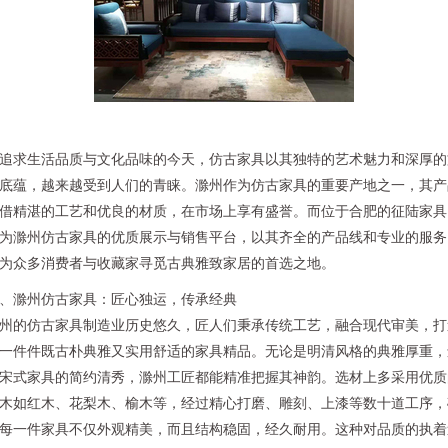
追求生活品质与文化品味的今天，仿古家具以其独特的艺术魅力和深厚的
底蕴，越来越受到人们的青睐。滁州作为仿古家具的重要产地之一，其产
借精湛的工艺和优良的材质，在市场上享有盛誉。而位于合肥的征陆家具
为滁州仿古家具的优质展示与销售平台，以其齐全的产品线和专业的服务
为众多消费者与收藏家寻觅古典雅致家居的首选之地。
、滁州仿古家具：匠心独运，传承经典
州的仿古家具制造业历史悠久，匠人们秉承传统工艺，融合现代审美，打
一件件既古朴典雅又实用舒适的家具精品。无论是明清风格的典雅厚重，
宋式家具的简约清秀，滁州工匠都能精准把握其神韵。选材上多采用优质
木如红木、花梨木、榆木等，经过精心打磨、雕刻、上漆等数十道工序，
每一件家具不仅外观精美，而且结构稳固，经久耐用。这种对品质的执着