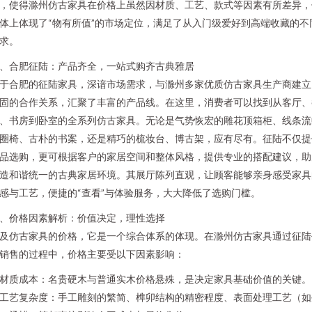
，使得滁州仿古家具在价格上虽然因材质、工艺、款式等因素有所差异，
体上体现了“物有所值”的市场定位，满足了从入门级爱好到高端收藏的不
求。
、合肥征陆：产品齐全，一站式购齐古典雅居
于合肥的征陆家具，深谙市场需求，与滁州多家优质仿古家具生产商建立
固的合作关系，汇聚了丰富的产品线。在这里，消费者可以找到从客厅、
、书房到卧室的全系列仿古家具。无论是气势恢宏的雕花顶箱柜、线条流
圈椅、古朴的书案，还是精巧的梳妆台、博古架，应有尽有。征陆不仅提
品选购，更可根据客户的家居空间和整体风格，提供专业的搭配建议，助
造和谐统一的古典家居环境。其展厅陈列直观，让顾客能够亲身感受家具
感与工艺，便捷的“查看”与体验服务，大大降低了选购门槛。
、价格因素解析：价值决定，理性选择
及仿古家具的价格，它是一个综合体系的体现。在滁州仿古家具通过征陆
销售的过程中，价格主要受以下因素影响：
. 材质成本：名贵硬木与普通实木价格悬殊，是决定家具基础价值的关键。
. 工艺复杂度：手工雕刻的繁简、榫卯结构的精密程度、表面处理工艺（如