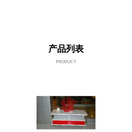
产品列表
PRODUCT