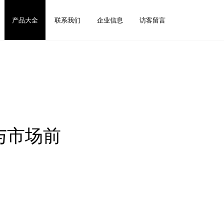
产品大全
联系我们
企业信息
访客留言
与市场前